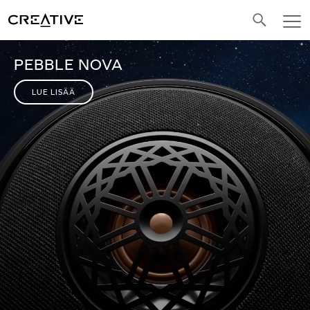
Facebook
Twitter
Video
Video
PEBBLE NOVA
Player
Player
LUE LISÄÄ