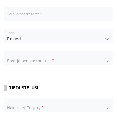
Sähköpostiosoite
Maa
Finland
Ensisijainen vastauskieli
TIEDUSTELUSI
Nature of Enquiry