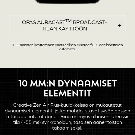
TM
OPAS AURACAST
BROADCAST-
TILAN KÄYTTÖÖN
1LE-äänitilan käyttäminen vaatii erillisen
Bluetooth
LE-äänilähettimen
ostamista.
10 MM
:N DYNAAMISET
ELEMENTIT
Langattomat
äänilähettimet
Creative Zen Air Plus
-kuulokkeissa on mukautetut
dynaamiset elementit, jotka mahdollistavat syvän basson
ja tasapainotetut äänet. Siinä on myös alhaisen latenssin
Painike
Toiminto
LED-merkkivalo
tila
(~55 ms)
synkronoidun, tasaisen äänentoiston
takaamiseksi.
Paina X2: Siirry
Vilkkuva valkoinen
Broadcast-tilaan