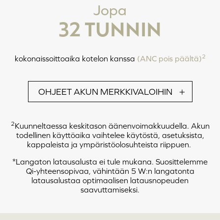
Jopa
Huomautus: Nämä toiminnot voidaan suorittaa vain, kun nappikuulokkeet eivät
32 TUNNIN
ole latauskotelossa. Nappikuulokkeet sammuvat automaattisesti, kun niitä ei
käytetä 5 minuuttiin tai kun niitä ei ole kytketty laitteeseen.
2
kokonaissoittoaika kotelon kanssa
(ANC pois päältä)
PUHELUTILA
OHJEET AKUN MERKKIVALOIHIN
2
Kuunneltaessa keskitason äänenvoimakkuudella. Akun
todellinen käyttöaika vaihtelee käytöstä, asetuksista,
kappaleista ja ympäristöolosuhteista riippuen.
*Langaton latausalusta ei tule mukana. Suosittelemme
Qi-yhteensopivaa, vähintään 5 W:n langatonta
VASEN
OIKEA
latausalustaa optimaalisen latausnopeuden
saavuttamiseksi.
Napauta X2: Vastaa puheluun / Päätä puhelu
Napauta ja paina 2 s: Hylkää puhelu