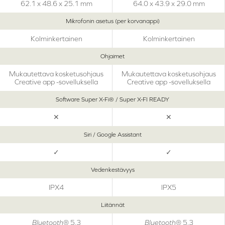
62.1 x 48.6 x 25.1 mm
64.0 x 43.9 x 29.0 mm
Mikrofonin asetus (per korvanappi)
Kolminkertainen
Kolminkertainen
Ohjaimet
Mukautettava kosketusohjaus
Mukautettava kosketusohjaus
Creative app -sovelluksella
Creative app -sovelluksella
Software Super X-Fi® / Super X-FI READY
✕
✕
Siri / Google Assistant
✓
✓
Vedenkestävyys
IPX4
IPX5
Liitännät
Bluetooth
® 5.3
Bluetooth
® 5.3