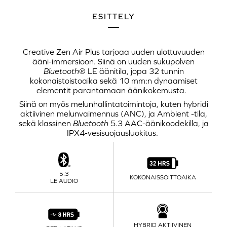
ESITTELY
Creative Zen Air Plus
tarjoaa uuden ulottuvuuden
ääni-immersioon. Siinä on uuden sukupolven
Bluetooth
®
LE äänitila
, jopa 32 tunnin
kokonaistoistoaika sekä 10 mm:n dynaamiset
elementit parantamaan äänikokemusta.
Siinä on myös melunhallintatoimintoja, kuten hybridi
aktiivinen melunvaimennus (ANC), ja
Ambient -tila
,
sekä klassinen
Bluetooth
5.3
AAC-äänikoodekilla
, ja
IPX4-vesisuojausluokitus.
5.3
KOKONAISSOITTOAIKA
LE AUDIO
HYBRID AKTIIVINEN