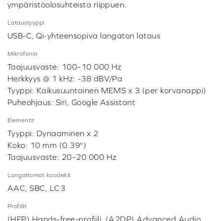
ympäristöolosuhteista riippuen.
Lataustyyppi
USB-C, Qi-yhteensopiva langaton lataus
Mikrofonin
Taajuusvaste: 100–10 000 Hz
Herkkyys @ 1 kHz: -38 dBV/Pa
Tyyppi: Kaikusuuntainen MEMS x 3 (per korvanappi)
Puheohjaus: Siri, Google Assistant
Elementit
Tyyppi: Dynaaminen x 2
Koko: 10 mm (0.39")
Taajuusvaste: 20–20 000 Hz
Langattomat koodekit
AAC, SBC, LC3
Profiilit
(HFP) Hands-free-profiili, (A2DP) Advanced Audio