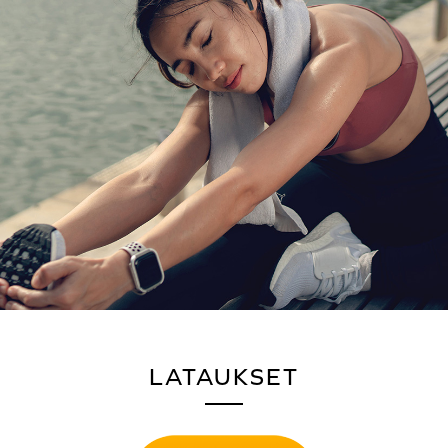
LATAUKSET
NÄIN VOIT LIITTÄÄ
CREATIVE ZEN AIR PLUS
:N
MOBIILILAITTEISIISI TAI TIETOKONEILLESI: