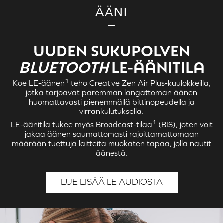
ÄÄNI
UUDEN SUKUPOLVEN
BLUETOOTH
LE-ÄÄNITILA
1
Koe LE-äänen
teho
Creative Zen Air Plus
-kuulokkeilla,
jotka tarjoavat paremman langattoman äänen
huomattavasti pienemmällä bittinopeudella ja
virrankulutuksella.
1
LE-äänitila tukee myös Broadcast-tilaa
(BIS), joten voit
jakaa äänen saumattomasti rajoittamattomaan
määrään tuettuja laitteita muokaten tapaa, jolla nautit
äänestä.
LUE LISÄÄ LE AUDIOSTA