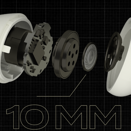
Tasainen sininen
Paina X2: Vaihda
(Yhdistetty Unicast-
Unicast-tila
tilaan)