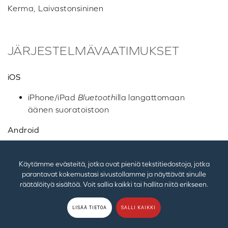
Kerma, Laivastonsininen
JÄRJESTELMÄVAATIMUKSET
iOS
iPhone/iPad
Bluetooth
illa langattomaan
äänen suoratoistoon
Android
Puhelimet/tabletit
Bluetooth
illa
langattomaan äänen suoratoistoon
Käytämme evästeitä, jotka ovat pieniä tekstitiedostoja, jotka
parantavat kokemustasi sivustollamme ja näyttävät sinulle
PC
räätälöityä sisältöä. Voit sallia kaikki tai hallita niitä erikseen.
Kaikki tietokoneet/kannettavat
LISÄÄ TIETOA
SALLI KAIKKI
tietokoneet, joissa on Windows 10 ja 11,
joissa on
Bluetooth
A2DP ja AVRCP