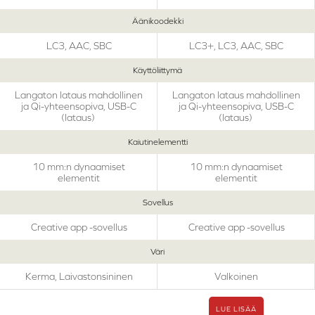
Äänikoodekki
LC3, AAC, SBC
LC3+, LC3, AAC, SBC
Käyttöliittymä
Langaton lataus mahdollinen
Langaton lataus mahdollinen
ja Qi-yhteensopiva, USB-C
ja Qi-yhteensopiva, USB-C
(lataus)
(lataus)
Kaiutinelementti
10 mm:n dynaamiset
10 mm:n dynaamiset
elementit
elementit
Sovellus
Creative app -sovellus
Creative app -sovellus
Väri
Kerma, Laivastonsininen
Valkoinen
LUE LISÄÄ