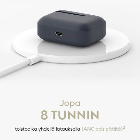
Napauta X3: Siri/Google
Napauta ja pidä 2 s: Lisää
Assistant
äänenvoimakkuutta
Napauta ja pidä 2 s: Hiljennä
äänenvoimakkuutta
VIRTA PÄÄLLE/POIS
Jopa
8 TUNNIN
VASEN
OIKEA
Napauta ja paina 6 s: Virta sammuu
2
toistoaika yhdellä latauksella
(ANC pois päältä)
Napauta ja paina 2 s: Virta päälle