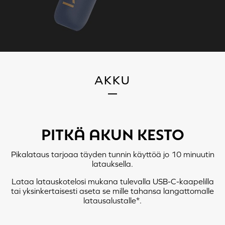
TOISTOTILA
AKKU
PITKÄ AKUN KESTO
Pika­lataus tarjoaa täyden tunnin käyttöä jo 10 minuutin
latauksella.
VASEN
OIKEA
Lataa latauskotelosi mukana tulevalla USB-C-kaapelilla
tai yksinkertaisesti aseta se mille tahansa langattomalle
latausalustalle*.
Napauta X2: Ambient Mode >
Napauta X2: Toista / Keskeytä
ANC päällä > ANC pois päältä
Napauta X3: Seuraava raita