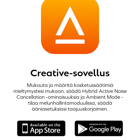
Creative-sovellus
Mukauta ja määritä kosketussäätimiä
mieltymystesi mukaan, säädä Hybrid Active Noise
Cancellation -ominaisuuksia ja Ambient Mode -
VAIHE 1:
tilaa melunhallintamoduulissa, säädä
Kun latauskotelo käännetään auki,
Creative Zen Air Plus
siirtyy
ääniasetuksiasi taajuuskorjaimen.
automaattisesti
Bluetooth
-pariliitostilaan.