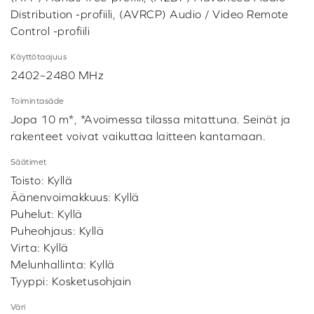
Distribution -profiili, (AVRCP) Audio / Video Remote
Control -profiili
Käyttötaajuus
2402–2480 MHz
Toimintasäde
Jopa 10 m*, *Avoimessa tilassa mitattuna. Seinät ja
rakenteet voivat vaikuttaa laitteen kantamaan.
Säätimet
Toisto: Kyllä
Äänenvoimakkuus: Kyllä
Puhelut: Kyllä
Puheohjaus: Kyllä
Virta: Kyllä
Melunhallinta: Kyllä
Tyyppi: Kosketusohjain
Väri