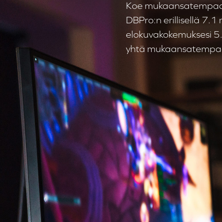
Koe mukaansatempaava
DBPro:n erillisellä 7.1
elokuvakokemuksesi 5.1
yhtä mukaansatempaav