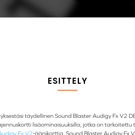
ESITTELY
tyksestäsi täydellinen Sound Blaster Audigy Fx V2 DBP
ajennuskortti lisäominaisuuksilla, jotka on tarkoitet
Audigy Fx V2
-äänikorttia. Sound Blaster Audigy Fx 