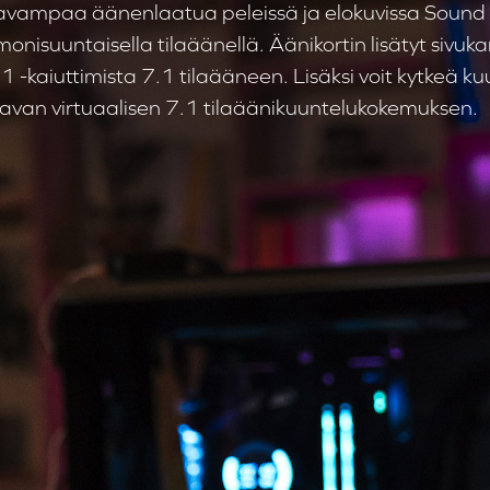
mpaa äänenlaatua peleissä ja elokuvissa Sound B
 monisuuntaisella tilaäänellä. Äänikortin lisätyt sivuk
 -kaiuttimista 7.1 tilaääneen. Lisäksi voit kytkeä k
an virtuaalisen 7.1 tilaäänikuuntelukokemuksen.