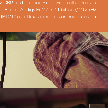
2 DBPro:n tietokoneeseesi. Se on alkuperäisen
d Blaster Audigy Fx V2:n 24-bittisen/192 kHz
dB DNR:n tarkkuusäänentoiston huipputasolla.