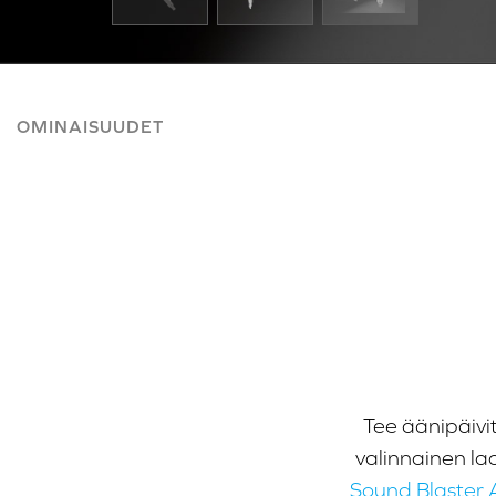
OMINAISUUDET
Tee äänipäivi
valinnainen la
Sound Blaster 