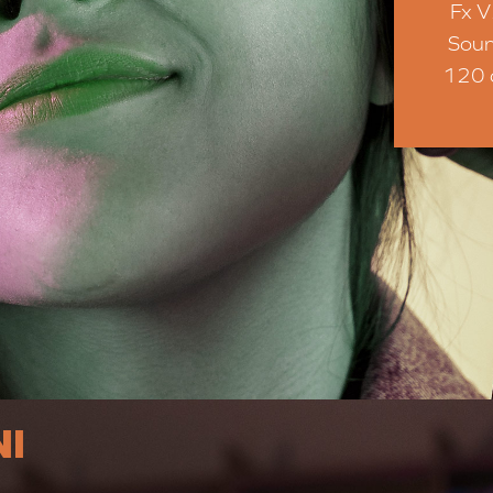
Fx V
Soun
120 
NI