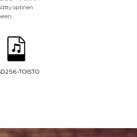
sätty optinen
imeen.
SD256-TOISTO