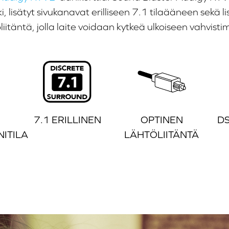
 lisätyt sivukanavat erilliseen 7.1 tilaääneen sekä li
liitäntä, jolla laite voidaan kytkeä ulkoiseen vahvist
7.1 ERILLINEN
OPTINEN
D
NITILA
LÄHTÖLIITÄNTÄ