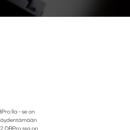
ro:lla - se on
tu täydentämään
V2 DBPro:ssa on