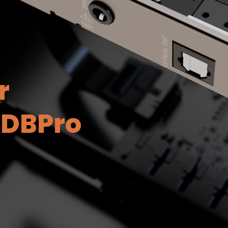
r
 DBPro