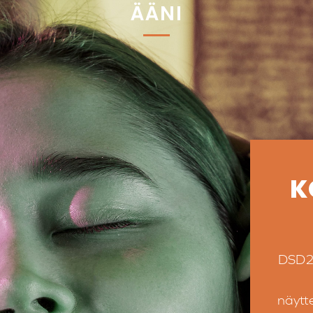
ÄÄNI
K
DSD25
näytt