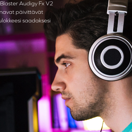
laster Audigy Fx V2
anavat päivittävät
uulokkeesi saadaksesi