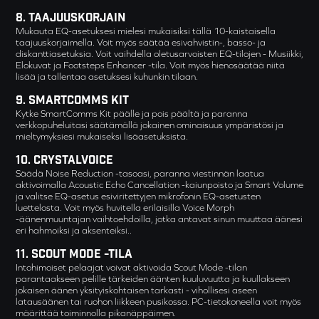
Taajuuskorjain
Mukauta EQ-asetuksesi mielesi mukaisiksi tällä 10-kaistaisella
taajuuskorjaimella. Voit myös säätää esivahvistin-, basso- ja
diskanttiasetuksia. Voit vaihdella oletusarvoisten EQ-tilojen - Musiikki,
Elokuvat ja Footsteps Enhancer -tila. Voit myös hienosäätää niitä
lisää ja tallentaa asetuksesi kuhunkin tilaan.
Smartcomms Kit
Kytke SmartComms Kit päälle ja pois päältä ja paranna
verkkopuheluitasi säätämällä jokainen ominaisuus ympäristösi ja
mieltymyksiesi mukaiseksi lisäasetuksista.
CrystalVoice
Säädä Noise Reduction -tasoasi, paranna viestinnän laatua
aktivoimalla Acoustic Echo Cancellation -kaiunpoisto ja Smart Volume
ja valitse EQ-asetus esiviritettyjen mikrofonin EQ-asetusten
luettelosta. Voit myös huvitella erilaisilla Voice Morph
-äänenmuuntajan vaihtoehdoilla, jotka antavat sinun muuttaa äänesi
eri hahmoiksi ja aksenteiksi..
Scout Mode -tila
Intohimoiset pelaajat voivat aktivoida Scout Mode -tilan
parantaakseen pelille tärkeiden äänten kuuluvuutta ja kuullakseen
jokaisen äänen yksityiskohtaisen tarkasti - vihollisesi aseen
latausäänen tai ruohon liikkeen pusikossa. PC-tietokoneella voit myös
määrittää toiminnolla pikanäppäimen.