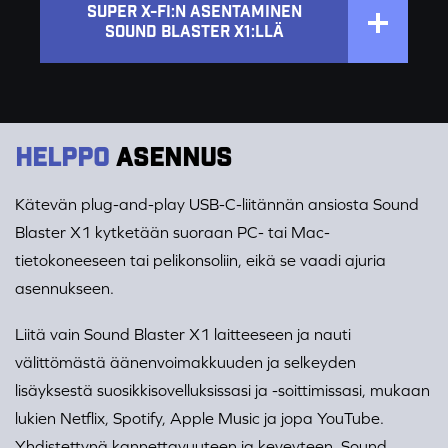
SUPER X-FI:N ASENTAMINEN
SOUND BLASTER X1:LLÄ
HELPPO
ASENNUS
Kätevän plug-and-play USB-C-liitännän ansiosta Sound
Blaster X1 kytketään suoraan PC- tai Mac-
tietokoneeseen tai pelikonsoliin, eikä se vaadi ajuria
asennukseen.
Liitä vain Sound Blaster X1 laitteeseen ja nauti
välittömästä äänenvoimakkuuden ja selkeyden
lisäyksestä suosikkisovelluksissasi ja -soittimissasi, mukaan
lukien Netflix, Spotify, Apple Music ja jopa YouTube.
Yhdistettynä kannettavuuteen ja keveyteen, Sound