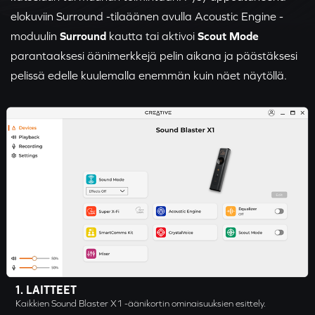
elokuviin Surround -tilaäänen avulla Acoustic Engine -
moduulin
Surround
kautta tai aktivoi
Scout Mode
parantaaksesi äänimerkkejä pelin aikana ja päästäksesi
pelissä edelle kuulemalla enemmän kuin näet näytöllä.
Laitteet
Kaikkien Sound Blaster X1 -äänikortin ominaisuuksien esittely.