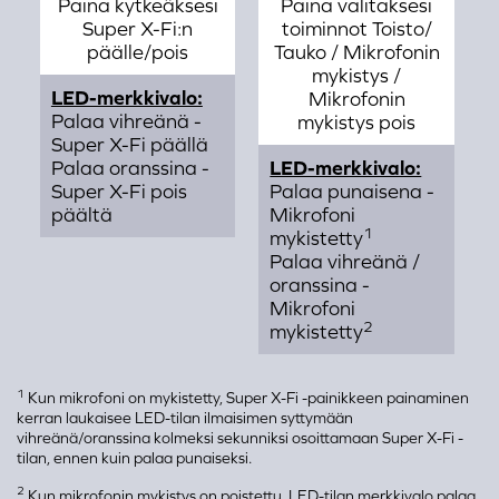
Paina kytkeäksesi
Paina valitaksesi
Super X-Fi:n
toiminnot Toisto/
päälle/pois
Tauko / Mikrofonin
mykistys /
LED-merkkivalo:
Mikrofonin
Palaa vihreänä -
mykistys pois
Super X-Fi päällä
Palaa oranssina -
LED-merkkivalo:
Super X-Fi pois
Palaa punaisena -
päältä
Mikrofoni
1
mykistetty
Palaa vihreänä /
oranssina -
Mikrofoni
2
mykistetty
1
Kun mikrofoni on mykistetty, Super X-Fi -painikkeen painaminen
kerran laukaisee LED-tilan ilmaisimen syttymään
vihreänä/oranssina kolmeksi sekunniksi osoittamaan Super X-Fi -
tilan, ennen kuin palaa punaiseksi.
2
Kun mikrofonin mykistys on poistettu, LED-tilan merkkivalo palaa