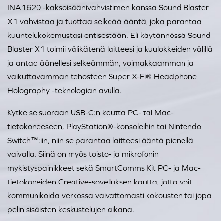
INA1620 -kaksoisäänivahvistimen kanssa Sound Blaster
X1 vahvistaa ja tuottaa selkeää ääntä, joka parantaa
kuuntelukokemustasi entisestään. Eli käytännössä Sound
Blaster X1 toimii välikätenä laitteesi ja kuulokkeiden välillä
ja antaa äänellesi selkeämmän, voimakkaamman ja
vaikuttavamman tehosteen Super X-Fi® Headphone
Holography -teknologian avulla.
Kytke se suoraan USB-C:n kautta PC- tai Mac-
tietokoneeseen, PlayStation®-konsoleihin tai Nintendo
Switch™:iin, niin se parantaa laitteesi ääntä pienellä
vaivalla. Siinä on myös toisto- ja mikrofonin
mykistyspainikkeet sekä SmartComms Kit PC- ja Mac-
tietokoneiden Creative-sovelluksen kautta, jotta voit
kommunikoida verkossa vaivattomasti kokousten tai jopa
pelin sisäisten keskustelujen aikana.