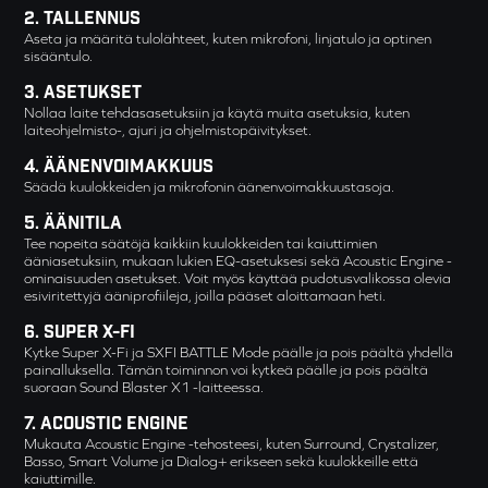
Tallennus
Aseta ja määritä tulolähteet, kuten mikrofoni, linjatulo ja optinen
sisääntulo.
Asetukset
Nollaa laite tehdasasetuksiin ja käytä muita asetuksia, kuten
laiteohjelmisto-, ajuri ja ohjelmistopäivitykset.
Äänenvoimakkuus
Säädä kuulokkeiden ja mikrofonin äänenvoimakkuustasoja.
Äänitila
Tee nopeita säätöjä kaikkiin kuulokkeiden tai kaiuttimien
ääniasetuksiin, mukaan lukien EQ-asetuksesi sekä Acoustic Engine -
ominaisuuden asetukset. Voit myös käyttää pudotusvalikossa olevia
esiviritettyjä ääniprofiileja, joilla pääset aloittamaan heti.
Super X-Fi
Kytke Super X-Fi ja SXFI BATTLE Mode päälle ja pois päältä yhdellä
painalluksella. Tämän toiminnon voi kytkeä päälle ja pois päältä
suoraan Sound Blaster X1 -laitteessa.
Acoustic Engine
Mukauta Acoustic Engine -tehosteesi, kuten Surround, Crystalizer,
Basso, Smart Volume ja Dialog+ erikseen sekä kuulokkeille että
kaiuttimille.