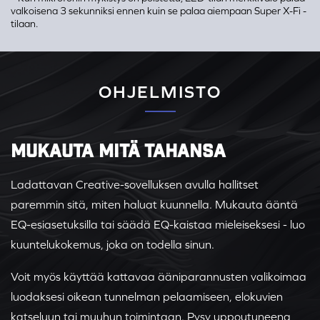
valkoisena 3 sekunniksi ennen kuin se palaa aiempaan Super X-Fi -
tilaan.
OHJELMISTO
MUKAUTA MITÄ TAHANSA
Ladattavan Creative-sovelluksen avulla hallitset
paremmin sitä, miten haluat kuunnella. Mukauta ääntä
EQ-esiasetuksilla tai säädä EQ-kaistaa mieleiseksesi - luo
kuuntelukokemus, joka on todella sinun.
Voit myös käyttää kattavaa ääniparannusten valikoimaa
luodaksesi oikean tunnelman pelaamiseen, elokuvien
katseluun tai muuhun toimintaan. Pysy uppoutuneena