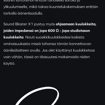
suuren lähtötehon erittäin alhaisella säröllä ja
ylikuulumisella, mikä takaa kuuntelukokemuksen erittäin
tarkalla äänenlaadulla.
Sound Blaster X1 pystyy myös
ohjaamaan kuulokkeita,
joiden impedanssi on jopa 600 Ω - jopa studiotason
kuulokkeita
. Nauti suosikkikuulokkeidesi kaikista
ominaisuuksista missä tahansa tämän kannettavan
äänilisälaitteen avulla. Jos olet käyttänyt kuulokkeitasi
vain vähän, tässä on tilaisuutesi maksimoida niiden
käyttö.