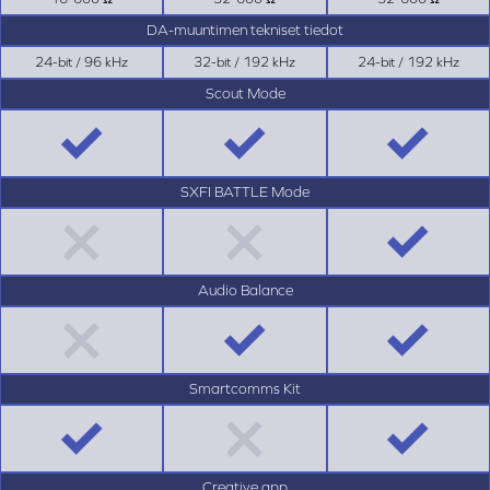
DA-muuntimen tekniset tiedot
24-bit / 96 kHz
32-bit / 192 kHz
24-bit / 192 kHz
Scout Mode
SXFI BATTLE Mode
Audio Balance
Smartcomms Kit
Creative app