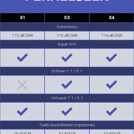
X1
X3
X4
Äänenlaatu
115 dB DNR
115 dB DNR
114 dB DNR
Super X-Fi
Erillinen 7.1 / 5.1
Virtuaali 7.1 / 5.1
Tuettu kuulokkeiden impedanssi
16-600 Ω
32-600 Ω
32-600 Ω