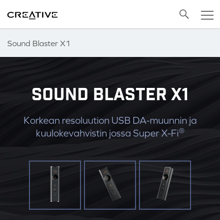
Twitter
Back to Top
Sound Blaster X1
SOUND BLASTER X1
Korkean resoluution USB DA-muunnin ja
®
kuulokevahvistin jossa Super X-Fi