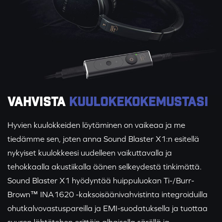
VAHVISTA
KUULOKEKOKEMUSTASI
Hyvien kuulokkeiden löytäminen on vaikeaa ja me
tiedämme sen, joten anna Sound Blaster X1:n esitellä
nykyiset kuulokkeesi uudelleen vaikuttavalla ja
tehokkaalla akustiikalla äänen selkeydestä tinkimättä.
Sound Blaster X1 hyödyntää huippuluokan Ti-/Burr-
Brown™ INA1620 -kaksoisäänivahvistinta integroiduilla
ohutkalvovastuspareilla ja EMI-suodatuksella ja tuottaa