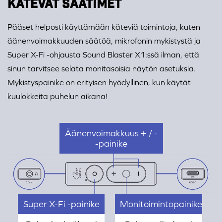
KÄTEVÄT SÄÄTIMET
Pääset helposti käyttämään käteviä toimintoja, kuten
äänenvoimakkuuden säätöä, mikrofonin mykistystä ja
Super X-Fi -ohjausta Sound Blaster X1:ssä ilman, että
sinun tarvitsee selata monitasoisia näytön asetuksia.
Mykistyspainike on erityisen hyödyllinen, kun käytät
kuulokkeita puhelun aikana!
Äänenvoimakkuus + / -
-painike
Super X-Fi -painike
Monitoimintopainike