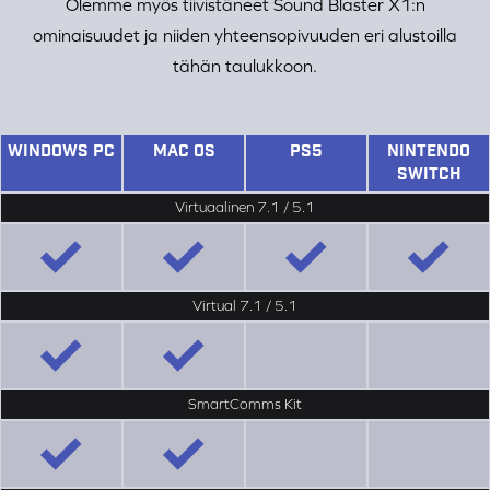
Olemme myös tiivistäneet Sound Blaster X1:n
ominaisuudet ja niiden yhteensopivuuden eri alustoilla
tähän taulukkoon.
WINDOWS PC
MAC OS
PS5
NINTENDO
SWITCH
Virtuaalinen 7.1 / 5.1
Virtual 7.1 / 5.1
SmartComms Kit