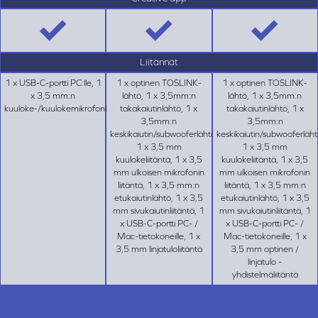
Liitännät
1 x USB-C-portti PC:lle, 1
1 x optinen TOSLINK-
1 x optinen TOSLINK-
x 3,5 mm:n
lähtö, 1 x 3,5mm:n
lähtö, 1 x 3,5mm:n
kuuloke-/kuulokemikrofoniliitäntä
takakaiutinlähtö, 1 x
takakaiutinlähtö, 1 x
3,5mm:n
3,5mm:n
keskikaiutin/subwooferlähtö,
keskikaiutin/subwooferläht
1 x 3,5 mm
1 x 3,5 mm
kuulokeliitäntä, 1 x 3,5
kuulokeliitäntä, 1 x 3,5
mm ulkoisen mikrofonin
mm ulkoisen mikrofonin
liitäntä, 1 x 3,5 mm:n
liitäntä, 1 x 3,5 mm:n
etukaiutinlähtö, 1 x 3,5
etukaiutinlähtö, 1 x 3,5
mm sivukaiutinliitäntä, 1
mm sivukaiutinliitäntä, 1
x USB-C-portti PC- /
x USB-C-portti PC- /
Mac-tietokoneille, 1 x
Mac-tietokoneille, 1 x
3,5 mm linjatuloliitäntä
3,5 mm optinen /
linjatulo -
yhdistelmäliitäntä