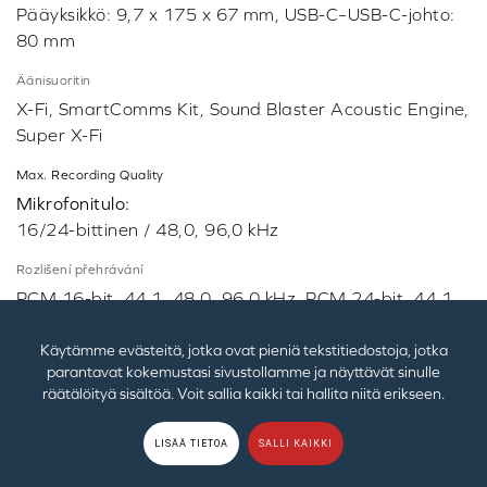
Pääyksikkö: 9,7 x 175 x 67 mm, USB-C–USB-C-johto:
80 mm
Äänisuoritin
X-Fi, SmartComms Kit, Sound Blaster Acoustic Engine,
Super X-Fi
Max. Recording Quality
Mikrofonitulo:
16/24-bittinen / 48,0, 96,0 kHz
Rozlišení přehrávání
PCM 16-bit, 44.1, 48.0, 96.0 kHz, PCM 24-bit, 44.1,
48.0, 96.0 kHz
Käytämme evästeitä, jotka ovat pieniä tekstitiedostoja, jotka
Rozlišení nahrávání
parantavat kokemustasi sivustollamme ja näyttävät sinulle
Mikrofonitulo
: 16 / 24-bit / 48.0, 96.0 kHz
räätälöityä sisältöä. Voit sallia kaikki tai hallita niitä erikseen.
Ympäristö
LISÄÄ TIETOA
SALLI KAIKKI
USB