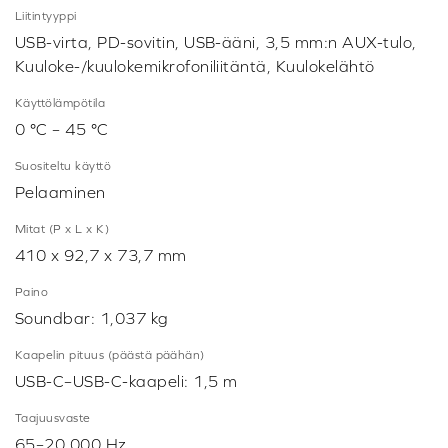
Liitintyyppi
USB-virta, PD-sovitin, USB-ääni, 3,5 mm:n AUX-tulo,
Kuuloke-/kuulokemikrofoniliitäntä, Kuulokelähtö
Käyttölämpötila
0 °C – 45 °C
Suositeltu käyttö
Pelaaminen
Mitat (P x L x K)
410 x 92,7 x 73,7 mm
Paino
Soundbar: 1,037 kg
Kaapelin pituus (päästä päähän)
USB-C–USB-C-kaapeli: 1,5 m
Taajuusvaste
65–20,000 Hz