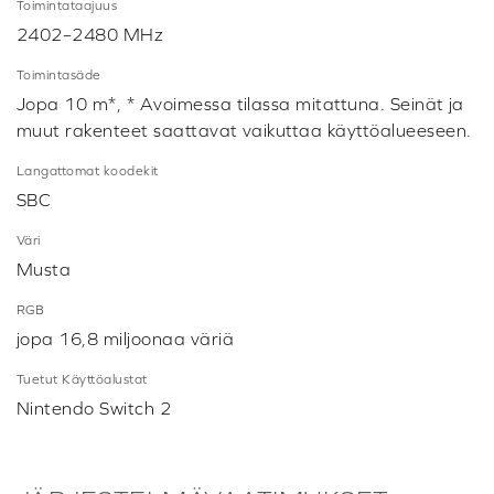
Toimintataajuus
2402–2480 MHz
Toimintasäde
Jopa 10 m*, * Avoimessa tilassa mitattuna. Seinät ja
muut rakenteet saattavat vaikuttaa käyttöalueeseen.
Langattomat koodekit
SBC
Väri
Musta
RGB
jopa 16,8 miljoonaa väriä
Tuetut Käyttöalustat
Nintendo Switch 2