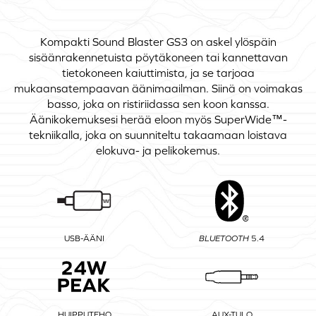
Kompakti Sound Blaster GS3 on askel ylöspäin
sisäänrakennetuista pöytäkoneen tai kannettavan
tietokoneen kaiuttimista, ja se tarjoaa
mukaansatempaavan äänimaailman. Siinä on voimakas
basso, joka on ristiriidassa sen koon kanssa.
Äänikokemuksesi herää eloon myös SuperWide™-
tekniikalla, joka on suunniteltu takaamaan loistava
elokuva- ja pelikokemus.
USB-ÄÄNI
BLUETOOTH
5.4
HUIPPUTEHO
AUX-TULO