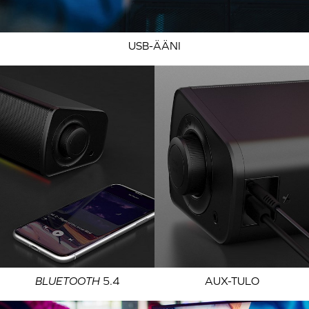
USB-ÄÄNI
BLUETOOTH
5.4
AUX-TULO