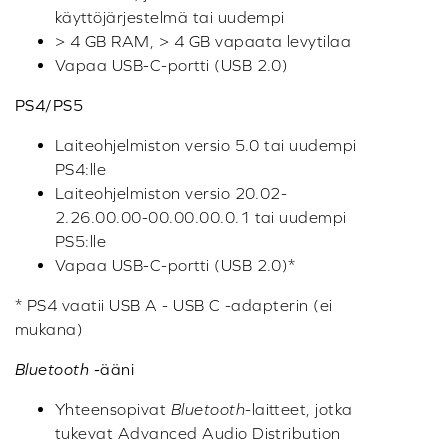
käyttöjärjestelmä tai uudempi
> 4 GB RAM, > 4 GB vapaata levytilaa
Vapaa USB-C-portti (USB 2.0)
PS4/PS5
Laiteohjelmiston versio 5.0 tai uudempi
PS4:lle
Laiteohjelmiston versio 20.02-
2.26.00.00-00.00.00.0.1 tai uudempi
PS5:lle
Vapaa USB-C-portti (USB 2.0)*
* PS4 vaatii USB A - USB C -adapterin (ei
mukana)
Bluetooth
-ääni
Yhteensopivat
Bluetooth
-laitteet, jotka
tukevat Advanced Audio Distribution