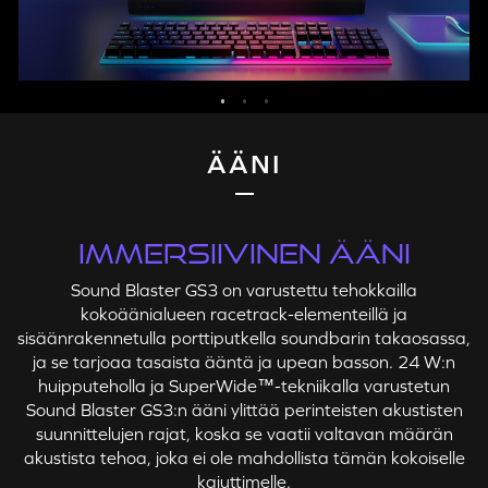
ÄÄNI
IMMERSIIVINEN ÄÄNI
Sound Blaster GS3 on varustettu tehokkailla
kokoäänialueen racetrack-elementeillä ja
sisäänrakennetulla porttiputkella soundbarin takaosassa,
ja se tarjoaa tasaista ääntä ja upean basson. 24 W:n
huipputeholla ja SuperWide™-tekniikalla varustetun
Sound Blaster GS3:n ääni ylittää perinteisten akustisten
suunnittelujen rajat, koska se vaatii valtavan määrän
akustista tehoa, joka ei ole mahdollista tämän kokoiselle
kaiuttimelle.