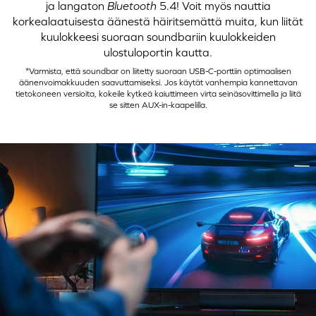
ja langaton
Bluetooth
5.4! Voit myös nauttia
korkealaatuisesta äänestä häiritsemättä muita, kun liität
kuulokkeesi suoraan soundbariin kuulokkeiden
ulostuloportin kautta.
*Varmista, että soundbar on liitetty suoraan USB-C-porttiin optimaalisen
äänenvoimakkuuden saavuttamiseksi. Jos käytät vanhempia kannettavan
tietokoneen versioita, kokeile kytkeä kaiuttimeen virta seinäsovittimella ja liitä
se sitten AUX-in-kaapelilla.