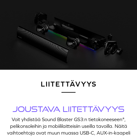
LIITETTÄVYYS
JOUSTAVA LIITETTÄVYYS
Voit yhdistää Sound Blaster GS3:n tietokoneeseen*,
pelikonsoleihin ja mobiililaitteisiin useilla tavoilla. Näitä
vaihtoehtoja ovat muun muassa USB-C, AUX-in-kaapeli