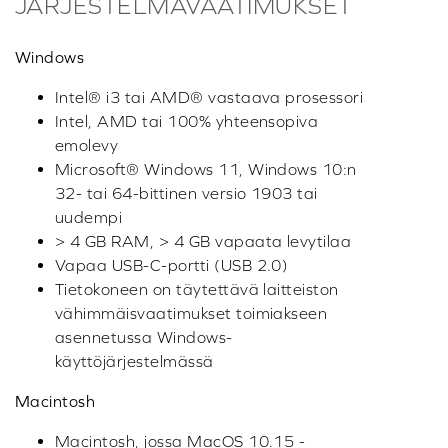
JÄRJESTELMÄVAATIMUKSET
Windows
Intel® i3 tai AMD® vastaava prosessori
Intel, AMD tai 100% yhteensopiva
emolevy
Microsoft® Windows 11, Windows 10:n
32- tai 64-bittinen versio 1903 tai
uudempi
> 4 GB RAM, > 4 GB vapaata levytilaa
Vapaa USB-C-portti (USB 2.0)
Tietokoneen on täytettävä laitteiston
vähimmäisvaatimukset toimiakseen
asennetussa Windows-
käyttöjärjestelmässä
Macintosh
Macintosh, jossa MacOS 10.15 -