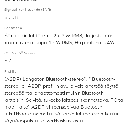
Signaali-kohinasuhde (SNR)
85 dB
Lähtöteho
Äänipalkin lähtöteho: 2 x 6 W RMS, Järjestelmän
kokonaisteho: Jopa 12 W RMS, Huipputeho: 24W
®
Bluetooth
Version
5.4
Profiilit
(A2DP) Langaton Bluetooth-stereo*, * Bluetooth-
stereo- eli A2DP-profiilin avulla voit lähettää täyttä
stereoääntä langattomasti muihin Bluetooth-
laitteisiin. Selvitä, tukeeko laitteesi (kannettava, PC tai
mobiililaite) A2DP-yhteensopivaa Bluetooth-
tekniikkaa katsomalla lisätietoja laitteen valmistajan
käyttöoppaista tai verkkosivustosta.