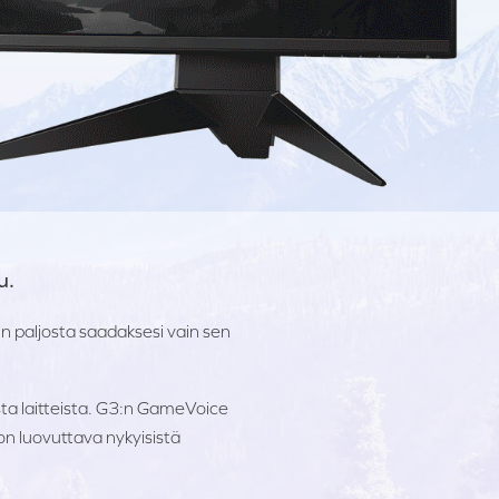
u.
in paljosta saadaksesi vain sen
ta laitteista. G3:n GameVoice
on luovuttava nykyisistä