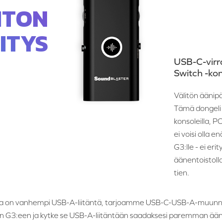
ITON
ITYS
USB-C-virr
Switch -kons
Välitön äänipä
Tämä dongeli t
konsoleilla, P
ei voisi olla
G3:lle - ei eri
äänentoistolla,
tien.
oissa on vanhempi USB-A-liitäntä, tarjoamme USB-C-USB-A-muunni
 G3:een ja kytke se USB-A-liitäntään saadaksesi paremman ään