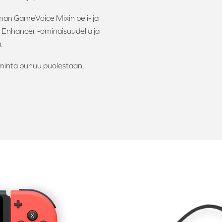
n GameVoice Mixin peli- ja
 Enhancer -ominaisuudella ja
.
oiminta puhuu puolestaan.