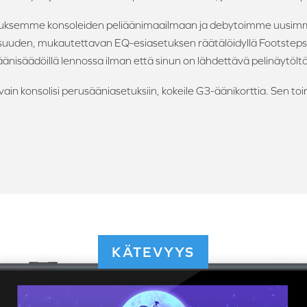
ksemme konsoleiden peliäänimaailmaan ja debytoimme uusimma
uuden, mukautettavan EQ-esiasetuksen räätälöidyllä Footsteps
äänisäädöillä lennossa ilman että sinun on lähdettävä pelinäytöltä
vain konsolisi perusääniasetuksiin, kokeile G3-äänikorttia. Sen t
KÄTEVYYS