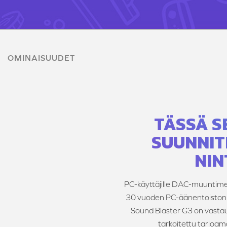
OMINAISUUDET
TÄSSÄ S
SUUNNIT
NIN
PC-käyttäjille DAC-muuntimen,
30 vuoden PC-äänentoiston k
Sound Blaster G3 on vastauk
tarkoitettu tarjoama