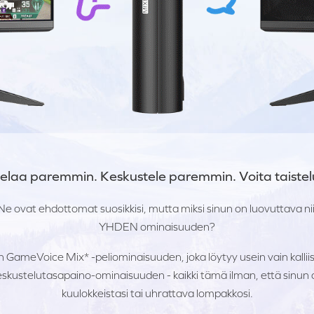
elaa paremmin. Keskustele paremmin. Voita taistel
Ne ovat ehdottomat suosikkisi, mutta miksi sinun on luovuttava ni
YHDEN ominaisuuden?
ameVoice Mix* -peliominaisuuden, joka löytyy usein vain kalliis
eskustelutasapaino-ominaisuuden - kaikki tämä ilman, että sinun 
kuulokkeistasi tai uhrattava lompakkosi.