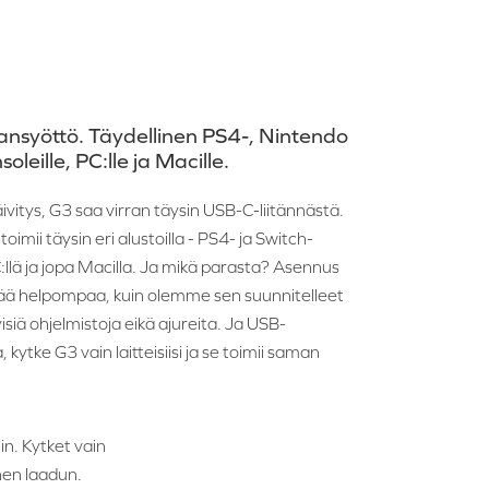
ansyöttö. Täydellinen PS4-, Nintendo
oleille, PC:lle ja Macille.
ivitys, G3 saa virran täysin USB-C-liitännästä.
oimii täysin eri alustoilla - PS4- ja Switch-
C:llä ja jopa Macilla. Ja mikä parasta? Asennus
 enää helpompaa, kuin olemme sen suunnitelleet
tyisiä ohjelmistoja eikä ajureita. Ja USB-
 kytke G3 vain laitteisiisi ja se toimii saman
n. Kytket vain
en laadun.