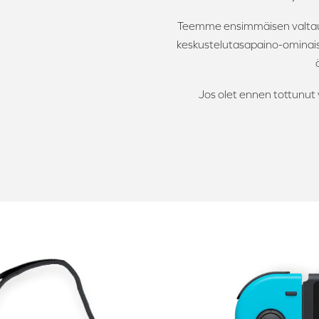
Teemme ensimmäisen valtau
keskustelutasapaino-ominais
Jos olet ennen tottunut 