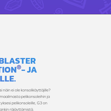
 BLASTER
®
TION
- JA
LLE.
äin ei ole konsolikäyttäjille?
aailmasta pelikonsoleihin ja
ksesi pelikonsoleille, G3 on
pankin räjäyttämistä.