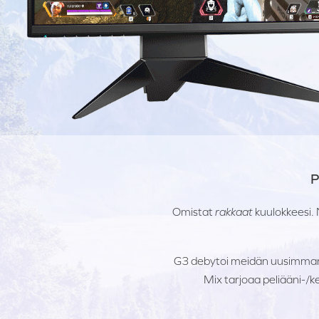
P
Omistat
rakkaat
kuulokkeesi. 
G3 debytoi meidän uusimman G
Mix tarjoaa peliääni-/k