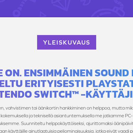
YLEISKUVAUS
E ON. ENSIMMÄINEN SOUND
ELTU ERITYISESTI PLAYSTA
TENDO SWITCH™ -KÄYTTÄJI
 vahvistimen tai äänikortin hankkiminen on helppoa, mutta miksi n
okemuksella ja teknisellä asiantuntemuksella me jatkamme PC-m
semme. Suunniteltu helppokäyttöiseksi, ajurittomaksi äänipäivity
an käyttäjille ainutlaatuisia peliominaisuuksia, jotka eivät vaadi 