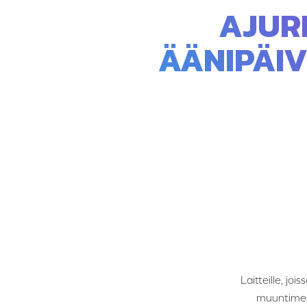
AJUR
ÄÄNIPÄIV
Laitteille, j
muuntimen